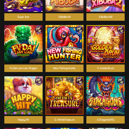
Super Ace
XiBoBa Hit
XiBoBa Hit2
Fu Dai Lian Lian-Dragon
New-Fishing Hunter
G-GoldenDrum
Happy Hit
G-InfiniteTreasure
5 Dragons(H5)