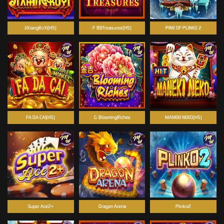
JiXiangRuYi(H5)
F-88Treasures(H5)
PINE OF PLINKO 2
FA DA CAI(H5)
G-BloomingRiches
MANEKI NEKO(H5)
Super Ace2+
Dragon Arena
Plinko2