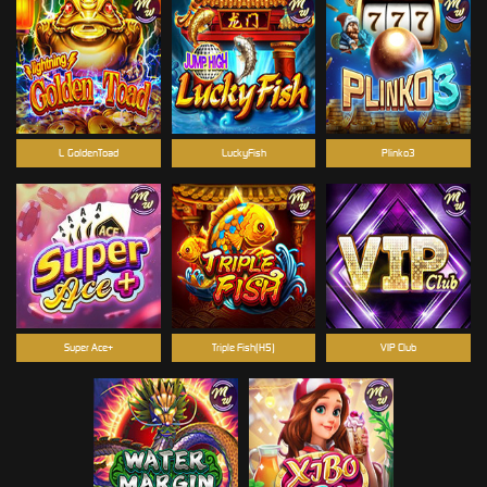
L-GoldenToad
LuckyFish
Plinko3
Super Ace+
Triple Fish(H5)
VIP Club