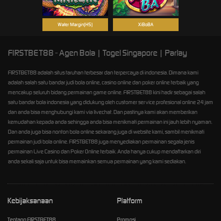
Water Margin(H5)
XiBoBA
FIRSTBET88 - Agen Bola | Togel Singapore | Parlay
FIRSTBET88 adalah situs taruhan terbesar dan terpercaya di indonesia. Dimana kami
adalah salah satu bandar judi bola online, casino online dan poker online terbaik yang
mencakup seluruh bidang permainan game online. FIRSTBET88 kini hadir sebagai salah
satu bandar bola indonesia yang didukung oleh customer service profesional online 24 jam
dan anda bisa menghubungi kami via livechat. Dan pastinya kami akan memberikan
kemudahan kepada anda sehingga anda bisa menikmati permainan ini jauh lebih nyaman.
Dan anda juga bisa nonton bola online sekarang juga di website kami, sambil menikmati
permainan judi bola online. FIRSTBET88 juga menyediakan permainan segala jenis
permainan Live Casino dan Poker Online terbaik. Anda hanya cukup mendaftarkan diri
anda sekali saja untuk bisa memainkan semua permainan yang kami sediakan.
Kebijaksanaan
Platform
Tentang FIRSTBET88
Promosi