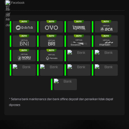
Facebook
* Selama bank maintenance dan bank offline deposit dan penarikan tidak dapat
diproses