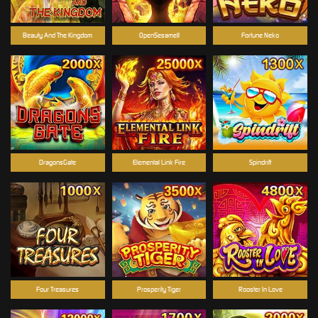
Beauty And The Kingdom
OpenSesameII
Fortune Neko
DragonsGate
Elemental Link Fire
Spindrift
Four Treasures
Prosperity Tiger
Rooster In Love