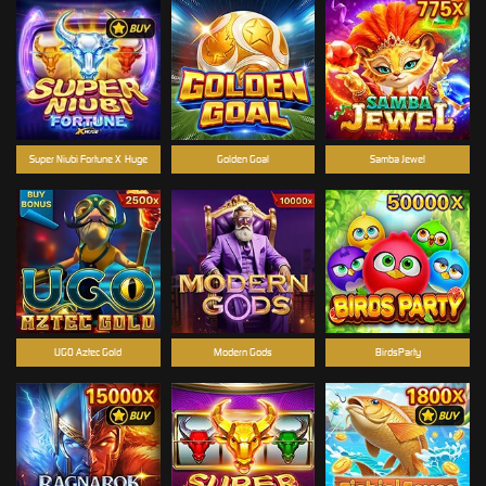
Super Niubi Fortune X-Huge
Golden Goal
Samba Jewel
UGO Aztec Gold
Modern Gods
BirdsParty