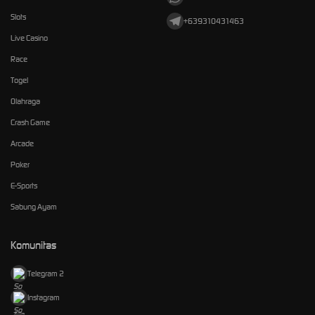
Slots
+639310431463
Live Casino
Race
Togel
Olahraga
Crash Game
Arcade
Poker
E-Sports
Sabung Ayam
Komunitas
Telegram 2
Instagram