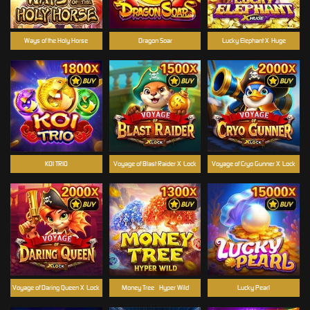
Ways of the Holy Horse
Dragon Soar
Lucky Elephant X-Huge
KOI TRIO
Voyage of Blast Raider X-Lock
Voyage of Cryo Gunner X-Lock
Voyage of Daring Queen X-Lock
Money Tree - Hyper Wild
Lucky Pearl