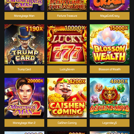
Moneybags Man
Fortune Treasure
MayaGoldCrazy
Trump Card
LuckySeven
Blossom of Wealth
Moneybags Man 2
CaiShen Coming
Legendary5