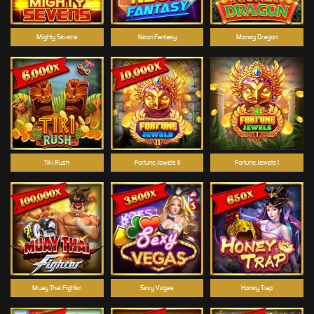
Mighty Sevens
Neon Fantasy
Money Dragon
Tiki Rush
Fortune Jewels II
Fortune Jewels I
Muay Thai Fighter
Sexy Vegas
Honey Trap