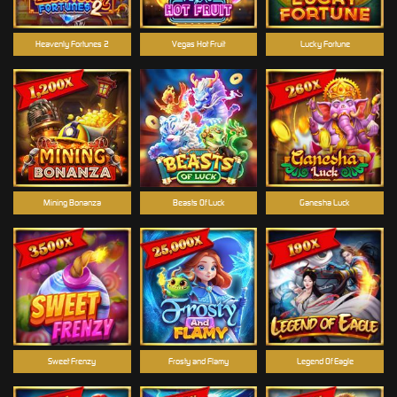
Heavenly Fortunes 2
Vegas Hot Fruit
Lucky Fortune
Mining Bonanza
Beasts Of Luck
Ganesha Luck
Sweet Frenzy
Frosty and Flamy
Legend Of Eagle