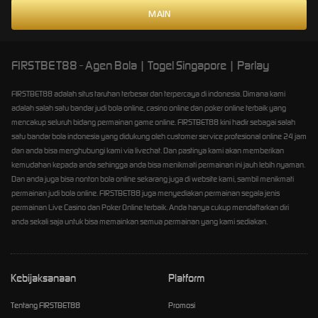
MAIN
FIRSTBET88 - Agen Bola | Togel Singapore | Parlay
FIRSTBET88 adalah situs taruhan terbesar dan terpercaya di indonesia. Dimana kami
adalah salah satu bandar judi bola online, casino online dan poker online terbaik yang
mencakup seluruh bidang permainan game online. FIRSTBET88 kini hadir sebagai salah
satu bandar bola indonesia yang didukung oleh customer service profesional online 24 jam
dan anda bisa menghubungi kami via livechat. Dan pastinya kami akan memberikan
kemudahan kepada anda sehingga anda bisa menikmati permainan ini jauh lebih nyaman.
Dan anda juga bisa nonton bola online sekarang juga di website kami, sambil menikmati
permainan judi bola online. FIRSTBET88 juga menyediakan permainan segala jenis
permainan Live Casino dan Poker Online terbaik. Anda hanya cukup mendaftarkan diri
anda sekali saja untuk bisa memainkan semua permainan yang kami sediakan.
Kebijaksanaan
Platform
Tentang FIRSTBET88
Promosi