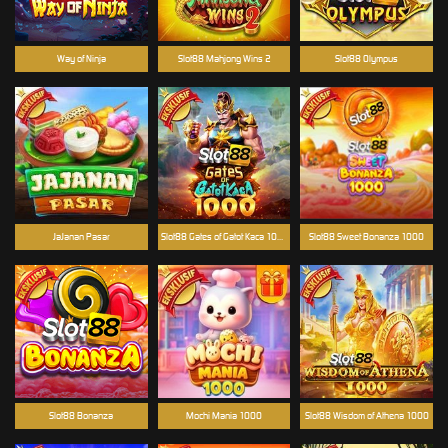
Way of Ninja
Slot88 Mahjong Wins 2
Slot88 Olympus
JaJanan Pasar
Slot88 Gates of Gatot Kaca 1000
Slot88 Sweet Bonanza 1000
Slot88 Bonanza
Mochi Mania 1000
Slot88 Wisdom of Athena 1000