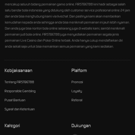
mencakup seluruh bidang permainan game online. FIRSTBET88 kini hadir sebagai salah
satu bandar bola indonesia yang didukung oleh customer service profesional online 24 jam
dan anda bisa menghubungi kami via livechat. Dan pastinya kami akan memberikan
kemudahan kepada anda sehingga anda bisa menikmati permainan ini jauh lebih nyaman.
Dan anda juga bisa nonton bola online sekarang juga di website kami, sambil menikmati
permainan judi bola online. FIRSTBET88 juga menyediakan permainan segala jenis
permainan Live Casino dan Poker Online terbaik. Anda hanya cukup mendaftarkan diri
anda sekali saja untuk bisa memainkan semua permainan yang kami sediakan.
Kebijaksanaan
Platform
Tentang FIRSTBET88
Promosi
Responsible Gambling
Loyalty
Pusat Bantuan
Referral
Syarat dan Ketentuan
Kategori
Dukungan