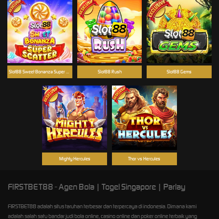
Slot88 Sweet Bonanza Super Scatter
Slot88 Rush
Slot88 Gems
Mighty Hercules
Thor vs Hercules
FIRSTBET88 - Agen Bola | Togel Singapore | Parlay
FIRSTBET88 adalah situs taruhan terbesar dan terpercaya di indonesia. Dimana kami
adalah salah satu bandar judi bola online, casino online dan poker online terbaik yang