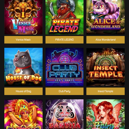
Venice Mask
PIRATE LEGEND
Alice Wonderland
House of Dog
Club Party
Insect Temple