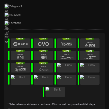
Telegram 2
Instagram
Facebook
* Selama bank maintenance dan bank offline deposit dan penarikan tidak dapat