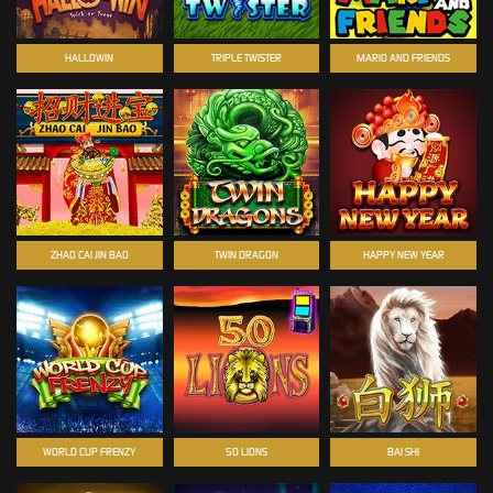
HALLOWIN
TRIPLE TWISTER
MARIO AND FRIENDS
ZHAO CAI JIN BAO
TWIN DRAGON
HAPPY NEW YEAR
WORLD CUP FRENZY
50 LIONS
BAI SHI