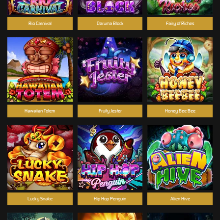
Rio Carnival
Daruma Block
Fairy of Riches
Hawaiian Totem
Fruity Jester
Honey Bee Bee
Lucky Snake
Hip Hop Penguin
Alien Hive