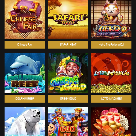
Chinese Fair
SAFARI HEAT
Neko The Fortune Cat
DOLPHIN REEF
GREEN GOLD
LOTTO MADNESS