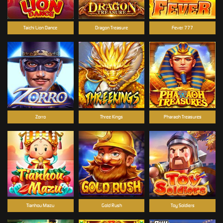
Taichi Lion Dance
Dragon Treasure
Fever 777
Zorro
Three Kings
Pharaoh Treasures
Tianhou Mazu
Gold Rush
Toy Soldiers