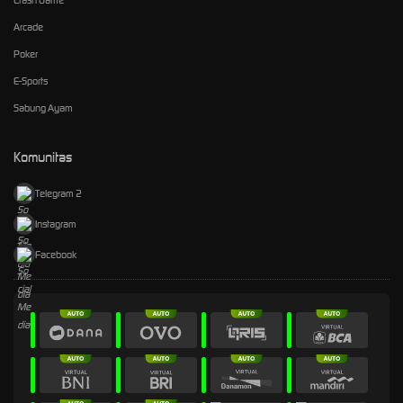
Crash Game
Arcade
Poker
E-Sports
Sabung Ayam
Komunitas
Telegram 2
Instagram
Facebook