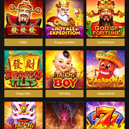
Fafafa
Royale Expedition
God Of Fortune
Dragon Tiles
Taichi Boy
Jalapeno Burst