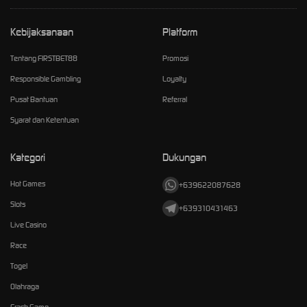
Kebijaksanaan
Platform
Tentang FIRSTBET88
Promosi
Responsible Gambling
Loyalty
Pusat Bantuan
Referral
Syarat dan Ketentuan
Kategori
Dukungan
Hot Games
+639622087628
Slots
+639310431463
Live Casino
Race
Togel
Olahraga