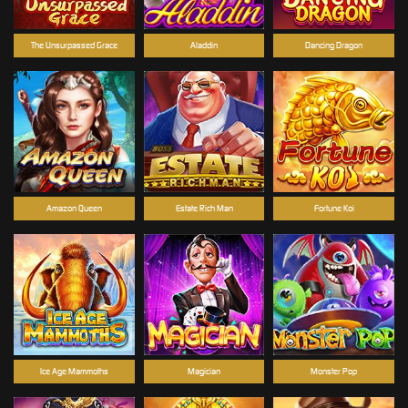
The Unsurpassed Grace
Aladdin
Dancing Dragon
Amazon Queen
Estate Rich Man
Fortune Koi
Ice Age Mammoths
Magician
Monster Pop