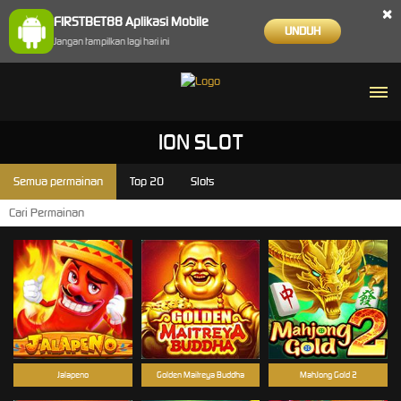
×
FIRSTBET88 Aplikasi Mobile
UNDUH
Jangan tampilkan lagi hari ini
ION SLOT
Semua permainan
Top 20
Slots
Jalapeno
Golden Maitreya Buddha
MahJong Gold 2