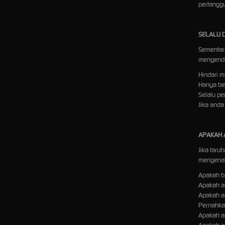
pertanggu
SELALU 
Sementara
mengenda
Hindari m
Hanya ber
Selalu p
Jika anda
APAKAH 
Jika taru
mengenal
Apakah b
Apakah an
Apakah an
Pernahka
Apakah an