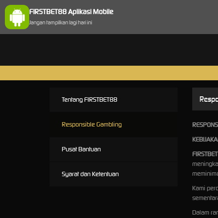
FIRSTBET88 Aplikasi Mobile
Jangan tampilkan lagi hari ini
Respo
Tentang FIRSTBET88
Responsible Gambling
RESPONS
KEBIJAKA
Pusat Bantuan
FIRSTBE
meningka
meminimal
Syarat dan Ketentuan
Kami perc
sementara
Dalam ra