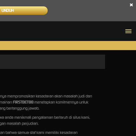
×
UNDUH
lnya mempromosikan kesadaran akan masalah judi dan
rmainan
FIRSTBET88
menetapkan komitmennya untuk
yang bertanggung jawab.
a anda menikmati pengalaman bertaruh di situs kami,
gan masalah perjudian.
an bahwa semua staf kami memiliki kesadaran