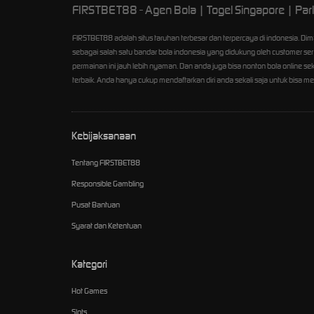
FIRSTBET88 - Agen Bola | Togel Singapore | Par
FIRSTBET88 adalah situs taruhan terbesar dan terpercaya di indonesia. Dim
sebagai salah satu bandar bola indonesia yang didukung oleh customer s
permainan ini jauh lebih nyaman. Dan anda juga bisa nonton bola online s
terbaik. Anda hanya cukup mendaftarkan diri anda sekali saja untuk bisa
Kebijaksanaan
Tentang FIRSTBET88
Responsible Gambling
Pusat Bantuan
Syarat dan Ketentuan
Kategori
Hot Games
Slots