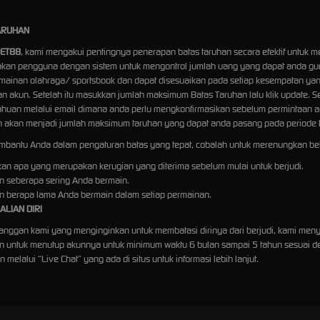
ARUHAN
BET88
, kami mengakui pentingnya penerapan batas taruhan secara efektif untuk 
kan pengguna dengan sistem untuk mengontrol jumlah uang yang dapat anda guna
mainan olahraga/ sportsbook dan dapat disesuaikan pada setiap kesempatan yang
n akun. Setelah itu masukkan jumlah maksimum Batas Taruhan lalu klik update. 
huan melalui email dimana anda perlu mengkonfirmasikan sebelum permintaan an
akan menjadi jumlah maksimum taruhan yang dapat anda pasang pada periode tujuh
mbantu Anda dalam pengaturan batas yang tepat, cobalah untuk merenungkan beb
n apa yang merupakan kerugian yang diterima sebelum mulai untuk berjudi.
n seberapa sering Anda bermain.
n berapa lama Anda bermain dalam setiap permainan.
LIAN DIRI
anggan kami yang menginginkan untuk membatasi dirinya dari berjudi, kami meny
n untuk menutup akunnya untuk minimum waktu 6 bulan sampai 5 tahun sesuai d
 melalui “Live Chat” yang ada di situs untuk informasi lebih lanjut.