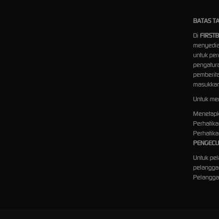
BATAS T
Di
FIRST
menyedia
untuk per
pengatura
pemberita
masukkan 
Untuk me
Menetapka
Perhatika
Perhatika
PENGECUA
Untuk pel
pelangga
Pelanggan