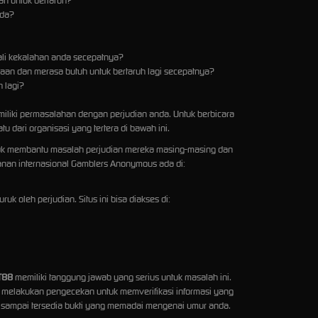
n untuk bertaruh?
nda?
li kekalahan anda secepatnya?
aan dan merasa butuh untuk bertaruh lagi secepatnya?
 lagi?
liki permasalahan dengan perjudian anda. Untuk berbicara
dari organisasi yang tertera di bawah ini.
uk membantu masalah perjudian mereka masing-masing dan
yanan internasional Gamblers Anonymous ada di:
oleh perjudian. Situs ini bisa diakses di:
T88
memiliki tanggung jawab yang serius untuk masalah ini.
melakukan pengecekan untuk memverifikasi informasi yang
 sampai tersedia bukti yang memadai mengenai umur anda.