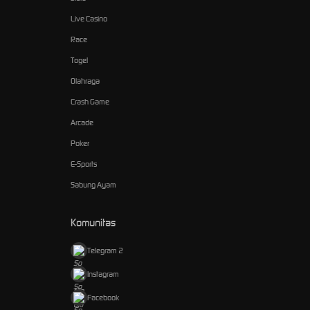
Live Casino
Race
Togel
Olahraga
Crash Game
Arcade
Poker
E-Sports
Sabung Ayam
Komunitas
Telegram 2
Instagram
Facebook