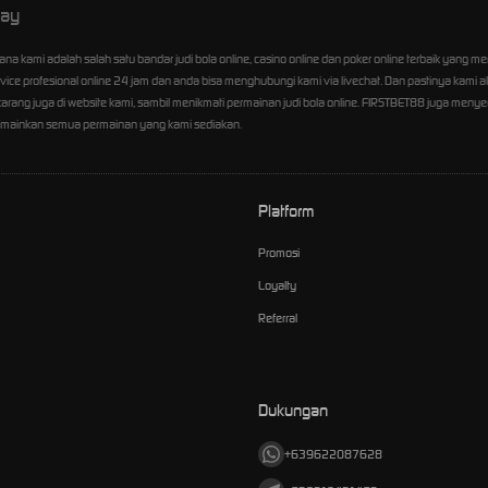
lay
ana kami adalah salah satu bandar judi bola online, casino online dan poker online terbaik yang 
ervice profesional online 24 jam dan anda bisa menghubungi kami via livechat. Dan pastinya k
ekarang juga di website kami, sambil menikmati permainan judi bola online. FIRSTBET88 juga meny
 memainkan semua permainan yang kami sediakan.
Platform
Promosi
Loyalty
Referral
Dukungan
+639622087628