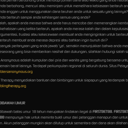
nda pernah berbohong untuk menutupi jumlah dana atau waktu yang anda habiska
nda berbohong, mencuri atau meminjam untuk memelihara kebiasaan bertaruh a
nda enggan untuk menggunakan dana taruhan anda untuk sesuatu yang lainnya?
nda bertaruh sampai anda kehilangan semua uang anda?
kalah, apakah anda merasa bahwa anda harus mencoba dan memenangkan kemba
 kehabisan uang ketika bertaruh, apakah anda merasa kalah dan dalam keputusas
gumentasi, frustasi atau kekecewaan membuat anda menginginkan untuk bertaruh
rtaruh membuat anda merasa depresi atau bahkan ingin bunuh diri?
banyak pertanyaan yang anda jawab 'ya', semakin menunjukkan bahwa anda memi
seorang yang bisa memberikan nasihat dan dukungan, silahkan hubungi salah satu 
 Anonymous adalah kumpulan dari pria dan wanita yang bergabung bersama unt
main berat lainnya. Terdapat perkumpulan regional di seluruh dunia. Situs Pela
blersanonymous.org
Therapy menyediakan bantuan dan bimbingan untuk siapapun yang terdampak buruk 
lingtherapy.org
 DIBAWAH UMUR
dibawah batas umur 18 tahun merupakan tindakan ilegal di
FIRSTBET88
.
FIRSTBE
T88
mempunyai hak untuk meminta bukti umur dari pelanggan manapun dan untuk 
n. Akun pelanggan mungkin akan ditutup untuk sementara dan dana akan ditahan