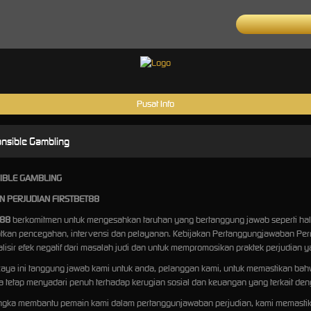
Pusat Info
nsible Gambling
IBLE GAMBLING
N PERJUDIAN FIRSTBET88
T88
berkomitmen untuk mengesahkan taruhan yang bertanggung jawab seperti ha
tkan pencegahan, intervensi dan pelayanan. Kebijakan Pertanggungjawaban Pe
isir efek negatif dari masalah judi dan untuk mempromosikan praktek perjudian 
aya ini tanggung jawab kami untuk anda, pelanggan kami, untuk memastikan bahw
 tetap menyadari penuh terhadap kerugian sosial dan keuangan yang terkait den
ngka membantu pemain kami dalam pertanggunjawaban perjudian, kami memastik