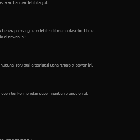
 atau bantuan lebih lanjut.
berapa orang akan lebih sulit membatasi diri. Untuk
 di bawah ini:
ubungi satu dari organisasi yang tertera di bawah ini.
tanyaan berikut mungkin dapat membantu anda untuk