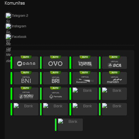
Komunitas
Telegram 2
Instagram
Facebook