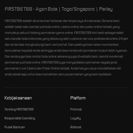
FIRSTBET88 - Agen Bola | Togel Singapore | Parlay
FIRSTBET88 adalah situs taruhan terbesar dan terpercaya di indonesia. Dimana kami
adalah salah satu bandar judi bola online, casino online dan poker online terbaik yang
mencakup seluruh bidang permainan game online. FIRSTBET88 kini hadir sebagai salah
satu bandar bola indonesia yang didukung oleh customer service profesional online 24 jam
dan anda bisa menghubungi kami via livechat. Dan pastinya kami akan memberikan
kemudahan kepada anda sehingga anda bisa menikmati permainan ini jauh lebih nyaman.
Dan anda juga bisa nonton bola online sekarang juga di website kami, sambil menikmati
permainan judi bola online. FIRSTBET88 juga menyediakan permainan segala jenis
permainan Live Casino dan Poker Online terbaik. Anda hanya cukup mendaftarkan diri
anda sekali saja untuk bisa memainkan semua permainan yang kami sediakan.
Kebijaksanaan
Platform
Tentang FIRSTBET88
Promosi
Responsible Gambling
Loyalty
Pusat Bantuan
Referral