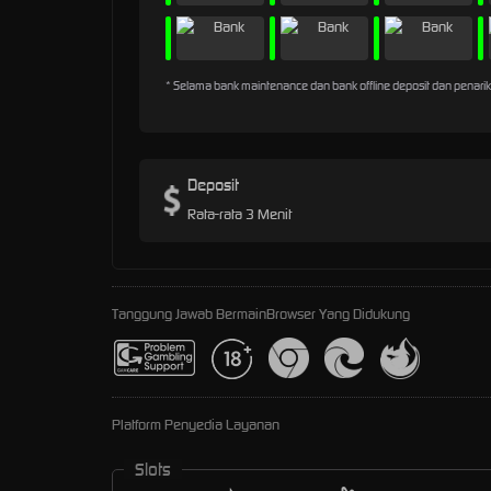
* Selama bank maintenance dan bank offline deposit dan penarik
Deposit
Rata-rata 3 Menit
Tanggung Jawab Bermain
Browser Yang Didukung
Platform Penyedia Layanan
Slots