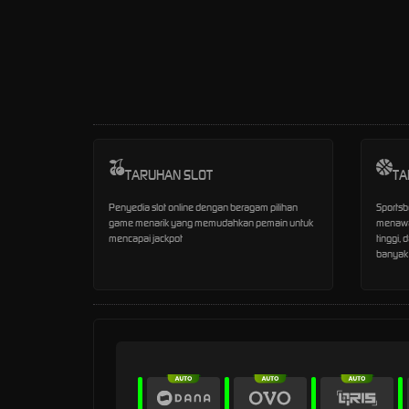
TARUHAN SLOT
TA
Penyedia slot online dengan beragam pilihan
Sportsb
game menarik yang memudahkan pemain untuk
menawar
mencapai jackpot
tinggi,
banyak 