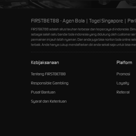
FIRSTBET88 - Agen Bola | Togel Singapore | Par
FIRSTBET88 adalah situs taruhan terbesar dan terpercaya di indonesia. Dim
sebagai salah satu bandar bola indonesia yang didukung oleh customer s
permainan ini jauh lebih nyaman. Dan anda juga bisa nonton bola online se
terbaik. Anda hanya cukup mendaftarkan diri anda sekali saja untuk bisa
Kebijaksanaan
Platform
Tentang FIRSTBET88
Promosi
Responsible Gambling
Loyalty
Pusat Bantuan
Referral
Syarat dan Ketentuan