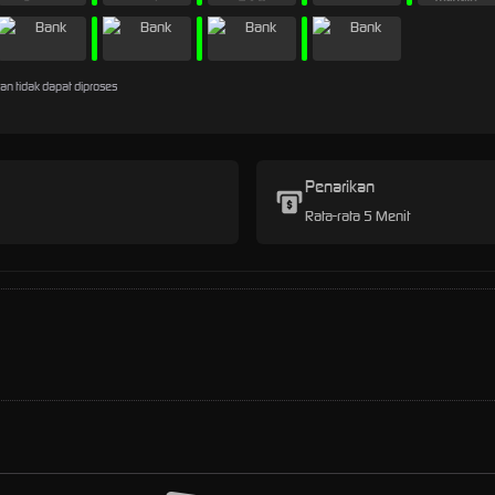
an tidak dapat diproses
Penarikan
Rata-rata 5 Menit