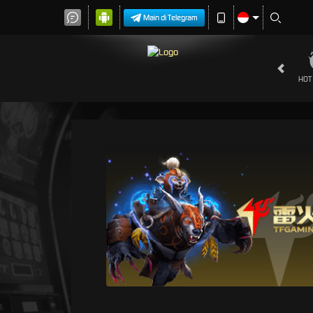
Main di Telegram
HOT