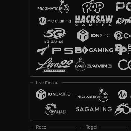
Live Casino
Race
Togel