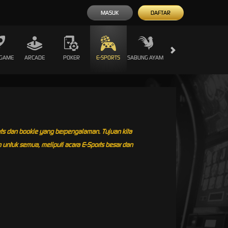
MASUK
DAFTAR
 GAME
ARCADE
POKER
E-SPORTS
SABUNG AYAM
PROMOSI
ts dan bookie yang berpengalaman. Tujuan kita
untuk semua, meliputi acara E-Sports besar dan