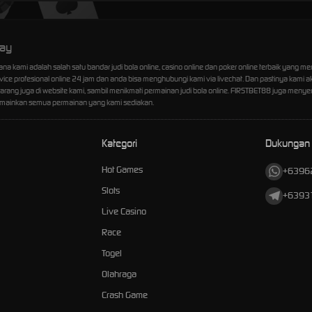
lay
ana kami adalah salah satu bandar judi bola online, casino online dan poker online terbaik yang 
ervice profesional online 24 jam dan anda bisa menghubungi kami via livechat. Dan pastinya k
karang juga di website kami, sambil menikmati permainan judi bola online. FIRSTBET88 juga meny
 memainkan semua permainan yang kami sediakan.
Kategori
Dukungan
Hot Games
+6396
Slots
+6393
Live Casino
Race
Togel
Olahraga
Crash Game