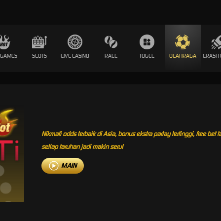
 GAMES
SLOTS
LIVE CASINO
RACE
TOGEL
OLAHRAGA
CRASH
Nikmati odds terbaik di Asia, bonus ekstra parlay tertinggi, free be
setiap taruhan jadi makin seru!
MAIN