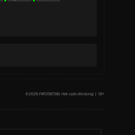
©2026 FIRSTBET88. Hak cipta dilindungi | 18+