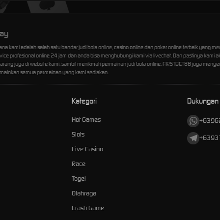
lay
ana kami adalah salah satu bandar judi bola online, casino online dan poker online terbaik yang 
ervice profesional online 24 jam dan anda bisa menghubungi kami via livechat. Dan pastinya k
karang juga di website kami, sambil menikmati permainan judi bola online. FIRSTBET88 juga meny
 memainkan semua permainan yang kami sediakan.
Kategori
Dukungan
Hot Games
+6396
Slots
+6393
Live Casino
Race
Togel
Olahraga
Crash Game