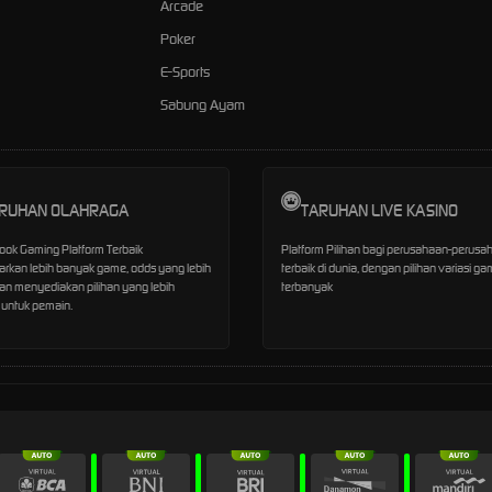
Arcade
Poker
E-Sports
Sabung Ayam
RUHAN OLAHRAGA
TARUHAN LIVE KASINO
ook Gaming Platform Terbaik
Platform Pilihan bagi perusahaan-perusa
kan lebih banyak game, odds yang lebih
terbaik di dunia, dengan pilihan variasi g
 dan menyediakan pilihan yang lebih
terbanyak
untuk pemain.