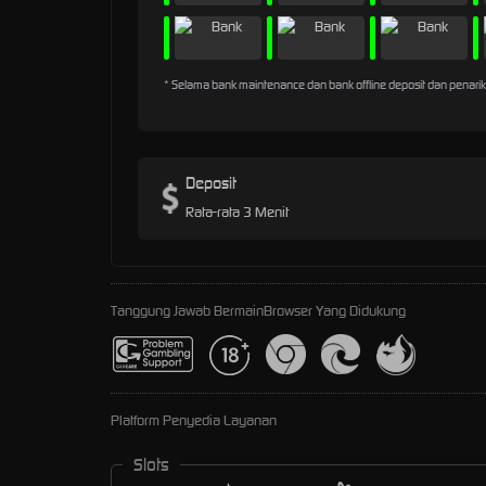
* Selama bank maintenance dan bank offline deposit dan penarik
Deposit
Rata-rata 3 Menit
Tanggung Jawab Bermain
Browser Yang Didukung
Platform Penyedia Layanan
Slots