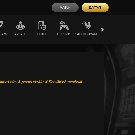
MASUK
DAFTAR
 GAME
ARCADE
POKER
E-SPORTS
SABUNG AYAM
PROMOSI
t tanpa batas & promo eksklusif. Gamifikasi membuat