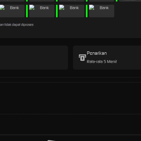
an tidak dapat diproses
Penarikan
Rata-rata 5 Menit