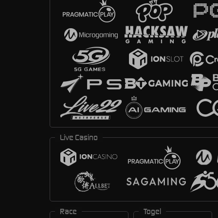
Live Casino
Race
Togel