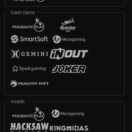
Crash Game
Arcade