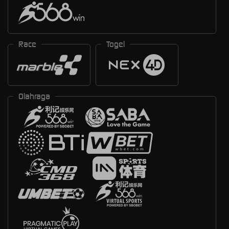
Race
Togel
Olahraga