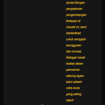
dunia! Dengan
pengalaman
pengembangan
terdepan di
industri ini, kami
berdedikasi
untuk mengejar
keunggulan
dan inovasi.
Sebagai merek
teratas dalam
permainan
sabung ayam,
kami adalah
mitra Anda
yang paling
dapat