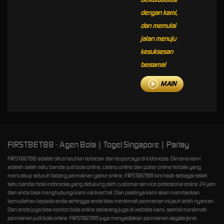
dengan kami,
dan memulai
jalan menuju
kesuksesan
bersama!
MAIN
FIRSTBET88 - Agen Bola | Togel Singapore | Parlay
FIRSTBET88 adalah situs taruhan terbesar dan terpercaya di indonesia. Dimana kami
adalah salah satu bandar judi bola online, casino online dan poker online terbaik yang
mencakup seluruh bidang permainan game online. FIRSTBET88 kini hadir sebagai salah
satu bandar bola indonesia yang didukung oleh customer service profesional online 24 jam
dan anda bisa menghubungi kami via livechat. Dan pastinya kami akan memberikan
kemudahan kepada anda sehingga anda bisa menikmati permainan ini jauh lebih nyaman.
Dan anda juga bisa nonton bola online sekarang juga di website kami, sambil menikmati
permainan judi bola online. FIRSTBET88 juga menyediakan permainan segala jenis