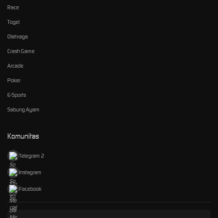
Race
Togel
Olahraga
Crash Game
Arcade
Poker
E-Sports
Sabung Ayam
Komunitas
Telegram 2
Instagram
Facebook