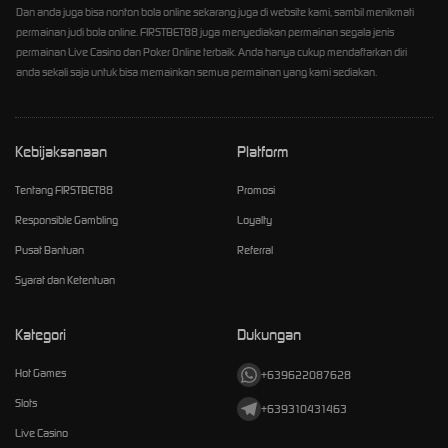
Dan anda juga bisa nonton bola online sekarang juga di website kami, sambil menikmati
permainan judi bola online. FIRSTBET88 juga menyediakan permainan segala jenis
permainan Live Casino dan Poker Online terbaik. Anda hanya cukup mendaftarkan diri
anda sekali saja untuk bisa memainkan semua permainan yang kami sediakan.
Kebijaksanaan
Platform
Tentang FIRSTBET88
Promosi
Responsible Gambling
Loyalty
Pusat Bantuan
Referral
Syarat dan Ketentuan
Kategori
Dukungan
Hot Games
+639622087628
Slots
+639310431463
Live Casino