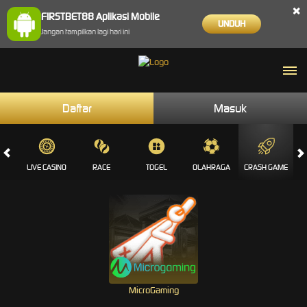
×
FIRSTBET88 Aplikasi Mobile
UNDUH
Jangan tampilkan lagi hari ini
Daftar
Masuk
S
LIVE CASINO
RACE
TOGEL
OLAHRAGA
CRASH GAME
MicroGaming