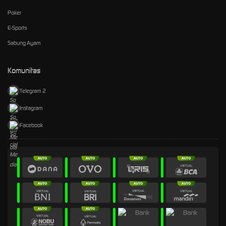
Poker
E-Sports
Sabung Ayam
Komunitas
Telegram 2
Instagram
Facebook