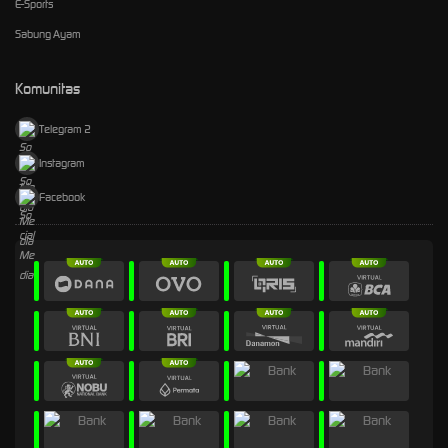
E-Sports
Sabung Ayam
Komunitas
Telegram 2
Instagram
Facebook