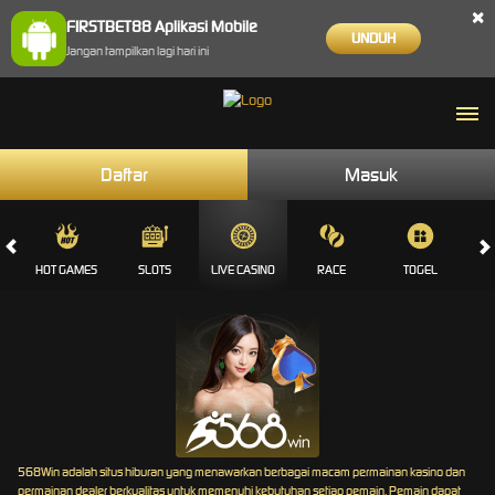
×
FIRSTBET88 Aplikasi Mobile
UNDUH
Jangan tampilkan lagi hari ini
Daftar
Masuk
HOT GAMES
SLOTS
LIVE CASINO
RACE
TOGEL
OL
568Win adalah situs hiburan yang menawarkan berbagai macam permainan kasino dan
permainan dealer berkualitas untuk memenuhi kebutuhan setiap pemain. Pemain dapat