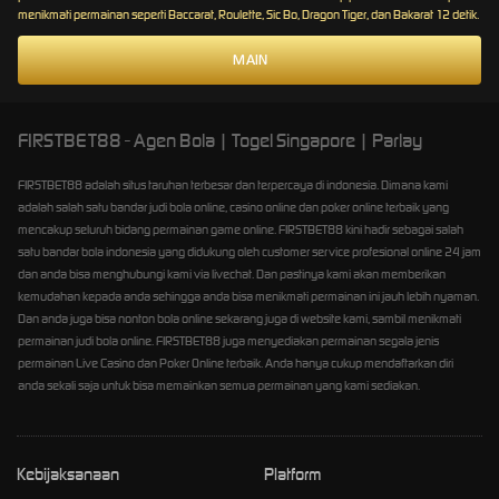
menikmati permainan seperti Baccarat, Roulette, Sic Bo, Dragon Tiger, dan Bakarat 12 detik.
MAIN
FIRSTBET88 - Agen Bola | Togel Singapore | Parlay
FIRSTBET88 adalah situs taruhan terbesar dan terpercaya di indonesia. Dimana kami
adalah salah satu bandar judi bola online, casino online dan poker online terbaik yang
mencakup seluruh bidang permainan game online. FIRSTBET88 kini hadir sebagai salah
satu bandar bola indonesia yang didukung oleh customer service profesional online 24 jam
dan anda bisa menghubungi kami via livechat. Dan pastinya kami akan memberikan
kemudahan kepada anda sehingga anda bisa menikmati permainan ini jauh lebih nyaman.
Dan anda juga bisa nonton bola online sekarang juga di website kami, sambil menikmati
permainan judi bola online. FIRSTBET88 juga menyediakan permainan segala jenis
permainan Live Casino dan Poker Online terbaik. Anda hanya cukup mendaftarkan diri
anda sekali saja untuk bisa memainkan semua permainan yang kami sediakan.
Kebijaksanaan
Platform