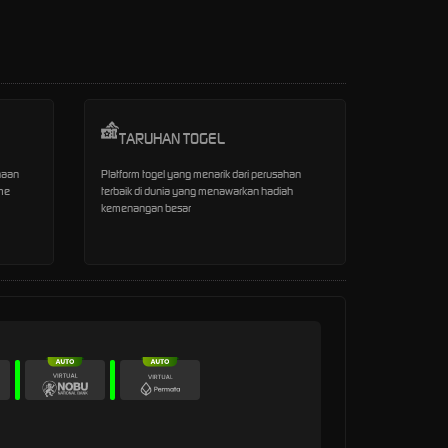
TARUHAN TOGEL
haan
Platform togel yang menarik dari perusahan
ame
terbaik di dunia yang menawarkan hadiah
kemenangan besar