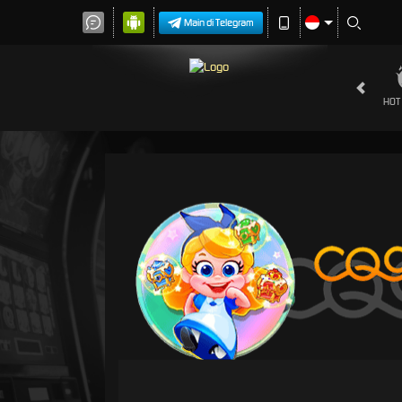
Main di Telegram
HOT