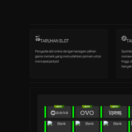
TARUHAN SLOT
TA
Penyedia slot online dengan beragam pilihan
Sportsb
game menarik yang memudahkan pemain untuk
menawar
mencapai jackpot
tinggi,
banyak 